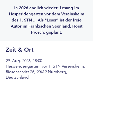
In 2026 endlich wieder: Lesung im
Hesperidengarten vor dem Vereinsheim
des 1. STN ... Als "Leser" ist der freie
Autor im Fränkischen Seenland, Horst
Prosch, geplant.
Zeit & Ort
29. Aug. 2026, 18:00
Hesperidengarten, vor 1. STN Vereinsheim,
Riesenschritt 26, 90419 Nürnberg,
Deutschland
Über die Veranstaltung
Geplant sind Lesungen mit Horst Prosch, 
freier Autor im Fränkischen seeland 
(
https://www.horst-prosch.de/
).
Weitere Details folgen ...